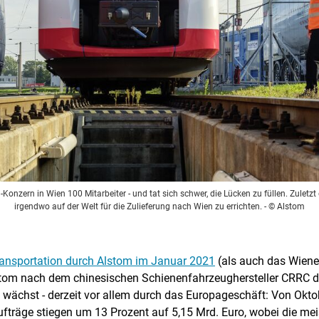
Konzern in Wien 100 Mitarbeiter - und tat sich schwer, die Lücken zu füllen. Zuletz
irgendwo auf der Welt für die Zulieferung nach Wien zu errichten.
- © Alstom
nsportation durch Alstom im Januar 2021
(als auch das Wiene
Alstom nach dem chinesischen Schienenfahrzeughersteller CRRC 
wächst - derzeit vor allem durch das Europageschäft: Von Oktob
Aufträge stiegen um 13 Prozent auf 5,15 Mrd. Euro, wobei die m