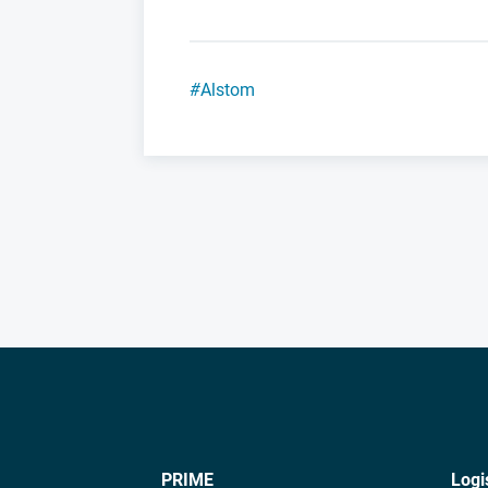
#
Alstom
PRIME
Logi