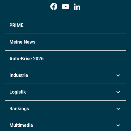
PRIME
Meine News
Auto-Krise 2026
Industrie
Automobil
Logistik
Maschinenbau
Transport & Spedition
Rankings
Chemie
Lieferketten
Industrie & Produktion
Metall
Multimedia