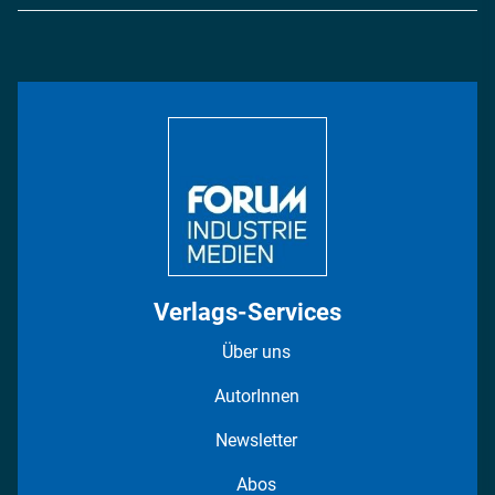
Logistik & Transport
Energie
Podcasts
Management & Leadership
Rüstung
INDUSTRIEMAGAZIN TV: Alle Folgen
Bildung
DISPO Videos
Regionen
Fotostrecken
Verlags-Services
Über uns
AutorInnen
Newsletter
Abos