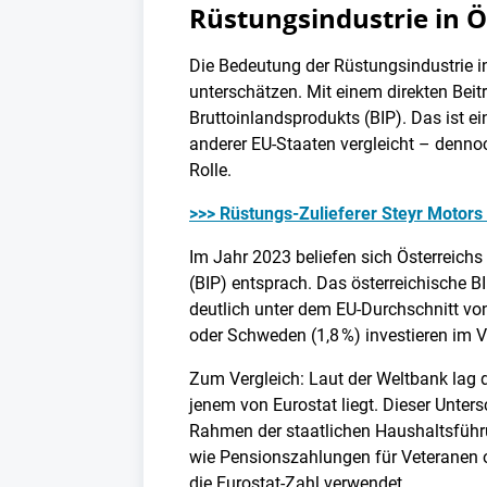
Rüstungsindustrie in Ös
Die Bedeutung der Rüstungsindustrie in
unterschätzen. Mit einem direkten Beitr
Bruttoinlandsprodukts (BIP). Das ist e
anderer EU-Staaten vergleicht – dennoc
Rolle.
>>> Rüstungs-Zulieferer Steyr Motors
Im Jahr 2023 beliefen sich Österreichs
(BIP) entsprach. Das österreichische BIP
deutlich unter dem EU-Durchschnitt von 
oder Schweden (1,8 %) investieren im V
Zum Vergleich: Laut der Weltbank lag de
jenem von Eurostat liegt. Dieser Unte
Rahmen der staatlichen Haushaltsführu
wie Pensionszahlungen für Veteranen od
die Eurostat-Zahl verwendet.