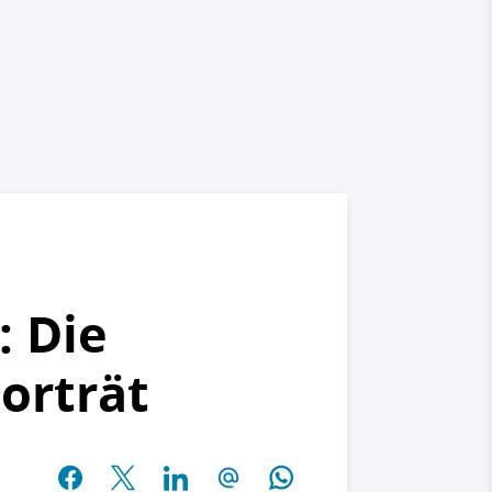
: Die
orträt