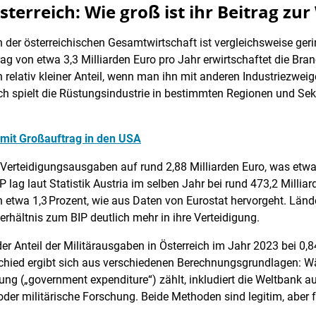
terreich: Wie groß ist ihr Beitrag zur
 der österreichischen Gesamtwirtschaft ist vergleichsweise geri
ag von etwa 3,3 Milliarden Euro pro Jahr erwirtschaftet die Bra
in relativ kleiner Anteil, wenn man ihn mit anderen Industriezw
h spielt die Rüstungsindustrie in bestimmten Regionen und Sekt
 mit Großauftrag in den USA
 Verteidigungsausgaben auf rund 2,88 Milliarden Euro, was etwa
 lag laut Statistik Austria im selben Jahr bei rund 473,2 Milliar
etwa 1,3 Prozent, wie aus Daten von Eurostat hervorgeht. Länder
erhältnis zum BIP deutlich mehr in ihre Verteidigung.
r Anteil der Militärausgaben in Österreich im Jahr 2023 bei 0,84
rschied ergibt sich aus verschiedenen Berechnungsgrundlagen: 
ng („government expenditure“) zählt, inkludiert die Weltbank a
er militärische Forschung. Beide Methoden sind legitim, aber f