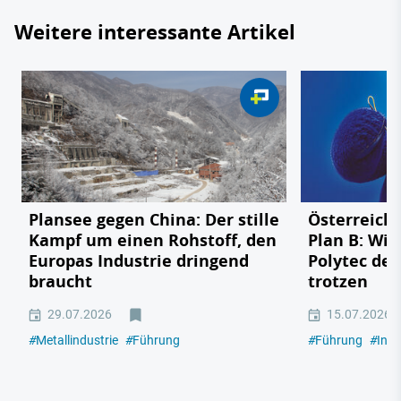
Weitere interessante Artikel
Plansee gegen China: Der stille
Österreichs
Kampf um einen Rohstoff, den
Plan B: Wie
Europas Industrie dringend
Polytec de
braucht
trotzen
29.07.2026
15.07.2026
#
Metallindustrie
#
Führung
#
Führung
#
Indu