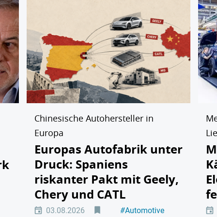
Chinesische Autohersteller in
Me
Europa
Li
Europas Autofabrik unter
M
Druck: Spaniens
K
rk
riskanter Pakt mit Geely,
E
Chery und CATL
f
tät
03.08.2026
#
Automotive