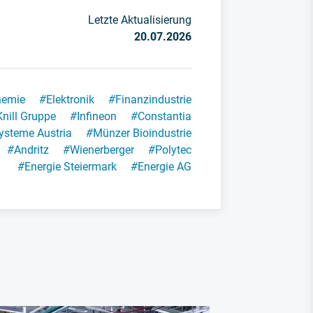
Letzte Aktualisierung
20.07.2026
hemie
#
Elektronik
#
Finanzindustrie
Knill Gruppe
#
Infineon
#
Constantia
ysteme Austria
#
Münzer Bioindustrie
#
Andritz
#
Wienerberger
#
Polytec
#
Energie Steiermark
#
Energie AG