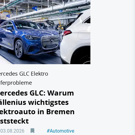
BYD Mercedes
Mercedes 
Taxistan
auf den 
hat
31.07.2026
rcedes GLC Elektro
eferprobleme
ercedes GLC: Warum
ällenius wichtigstes
lektroauto in Bremen
eststeckt
03.08.2026
#
Automotive