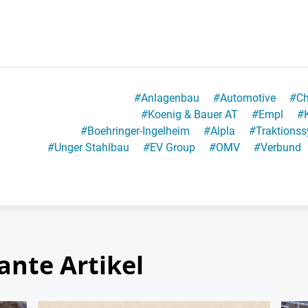
#
Anlagenbau
#
Automotive
#
C
#
Koenig & Bauer AT
#
Empl
#
#
Boehringer-Ingelheim
#
Alpla
#
Traktionss
#
Unger Stahlbau
#
EV Group
#
OMV
#
Verbund
ante Artikel