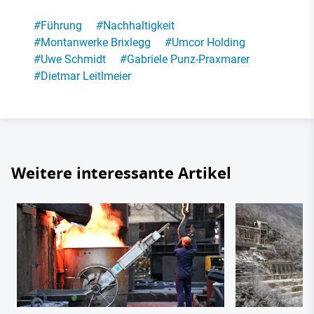
#
Führung
#
Nachhaltigkeit
#
Montanwerke Brixlegg
#
Umcor Holding
#
Uwe Schmidt
#
Gabriele Punz-Praxmarer
#
Dietmar Leitlmeier
Weitere interessante Artikel