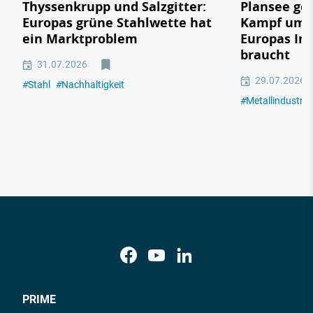
Thyssenkrupp und Salzgitter:
Plansee geg
Europas grüne Stahlwette hat
Kampf um e
ein Marktproblem
Europas In
braucht
31.07.2026
29.07.2026
#
Stahl
#
Nachhaltigkeit
#
Metallindustrie
PRIME