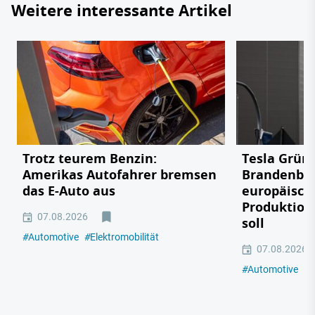
Weitere interessante Artikel
Trotz teurem Benzin:
Tesla Grün
Amerikas Autofahrer bremsen
Brandenbu
das E-Auto aus
europäisch
Produktion
07.08.2026
soll
#
Automotive
#
Elektromobilität
07.08.2026
#
Automotive
#
E