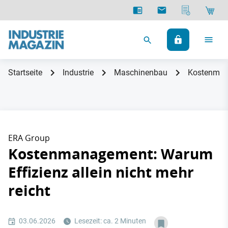
Startseite
Industrie
Maschinenbau
Kostenmana
ERA Group
Kostenmanagement: Warum
Effizienz allein nicht mehr
reicht
03.06.2026
Lesezeit: ca. 2 Minuten