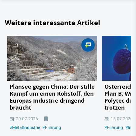
Weitere interessante Artikel
Plansee gegen China: Der stille
Österreichs
Kampf um einen Rohstoff, den
Plan B: Wie
Europas Industrie dringend
Polytec de
braucht
trotzen
29.07.2026
15.07.2026
#
Metallindustrie
#
Führung
#
Führung
#
Indu