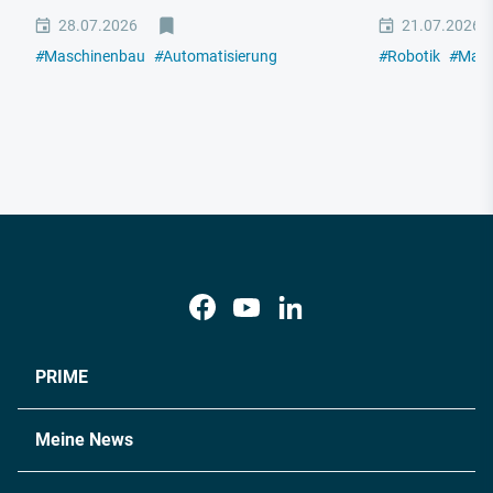
28.07.2026
21.07.2026
#
Maschinenbau
#
Automatisierung
#
Robotik
#
Masc
PRIME
Meine News