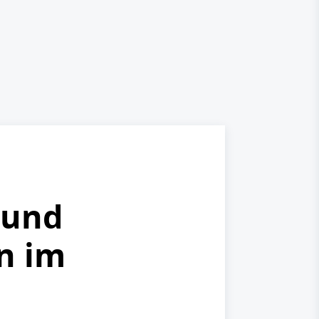
 und
on im