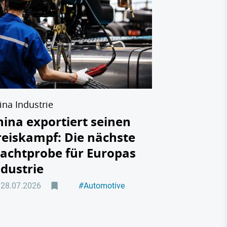
Humanoid
China ren
Europa s
Anschlus
28.07.2026
ina Industrie
hina exportiert seinen
reiskampf: Die nächste
achtprobe für Europas
ndustrie
28.07.2026
#
Automotive
#
Maschinenbau