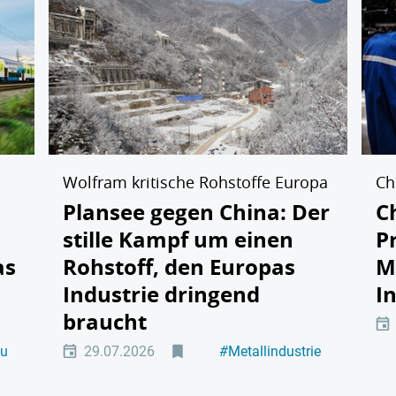
Wolfram kritische Rohstoffe Europa
Ch
Plansee gegen China: Der
C
stille Kampf um einen
P
as
Rohstoff, den Europas
M
Industrie dringend
I
braucht
au
29.07.2026
#
Metallindustrie
#
Führung