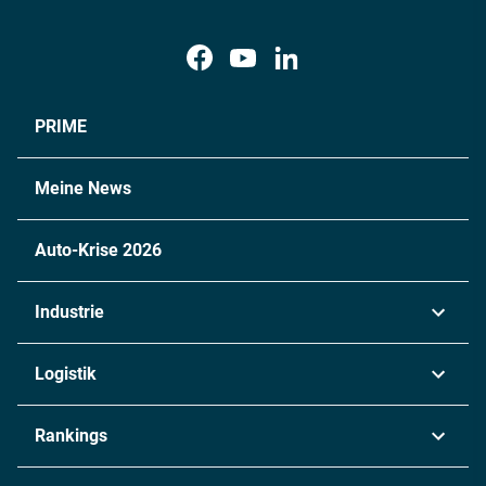
PRIME
Meine News
Auto-Krise 2026
Industrie
Automobil
Logistik
Maschinenbau
Transport & Spedition
Rankings
Chemie
Lieferketten
Industrie & Produktion
Metall