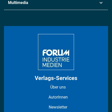
Multimedia
Logistik & Transport
Energie
Podcasts
Management & Leadership
Rüstung
INDUSTRIEMAGAZIN TV: Alle Folgen
Bildung
DISPO Videos
Regionen
Fotostrecken
Verlags-Services
Über uns
AutorInnen
Newsletter