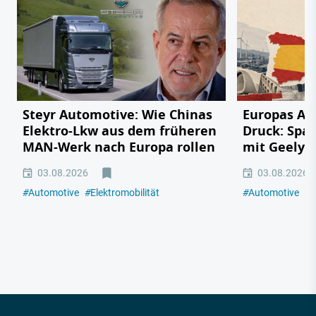
Steyr Automotive: Wie Chinas
Europas Au
Elektro-Lkw aus dem früheren
Druck: Span
MAN-Werk nach Europa rollen
mit Geely,
03.08.2026
03.08.2026
#
Automotive
#
Elektromobilität
#
Automotive
#
E