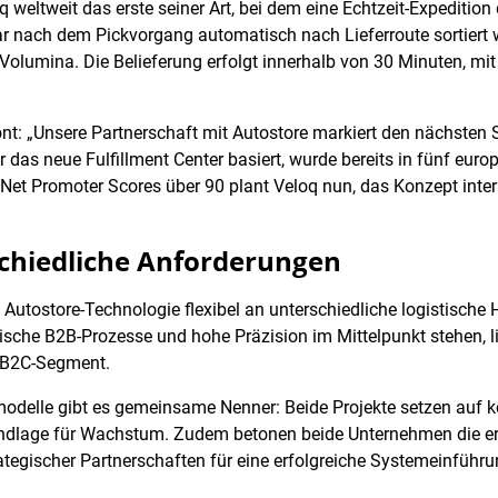
q weltweit das erste seiner Art, bei dem eine Echtzeit-Expedition 
ar nach dem Pickvorgang automatisch nach Lieferroute sortiert 
olumina. Die Belieferung erfolgt innerhalb von 30 Minuten, mit
t: „Unsere Partnerschaft mit Autostore markiert den nächsten Sc
r das neue Fulfillment Center basiert, wurde bereits in fünf euro
 Net Promoter Scores über 90 plant Veloq nun, das Konzept inte
schiedliche Anforderungen
e Autostore-Technologie flexibel an unterschiedliche logistisc
sche B2B-Prozesse und hohe Präzision im Mittelpunkt stehen, li
m B2C-Segment.
modelle gibt es gemeinsame Nenner: Beide Projekte setzen auf 
ndlage für Wachstum. Zudem betonen beide Unternehmen die er
tegischer Partnerschaften für eine erfolgreiche Systemeinführu