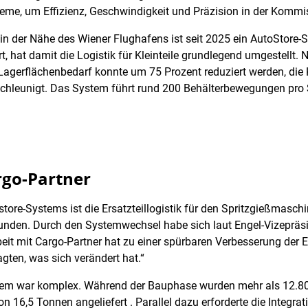
me, um Effizienz, Geschwindigkeit und Präzision in der Kommis
 in der Nähe des Wiener Flughafens ist seit 2025 ein AutoStore
, hat damit die Logistik für Kleinteile grundlegend umgestellt.
r Lagerflächenbedarf konnte um 75 Prozent reduziert werden, die
chleunigt. Das System führt rund 200 Behälterbewegungen pro 
rgo-Partner
ore-Systems ist die Ersatzteillogistik für den Spritzgießmaschin
 Kunden. Durch den Systemwechsel habe sich laut Engel-Vizeprä
it mit Cargo-Partner hat zu einer spürbaren Verbesserung der E
gten, was sich verändert hat.“
em war komplex. Während der Bauphase wurden mehr als 12.800 E
16,5 Tonnen angeliefert . Parallel dazu erforderte die Integra