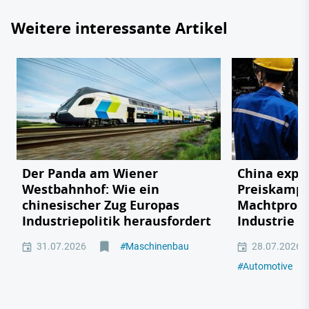
Weitere interessante Artikel
Der Panda am Wiener
China expor
Westbahnhof: Wie ein
Preiskampf
chinesischer Zug Europas
Machtprobe
Industriepolitik herausfordert
Industrie
31.07.2026
#
Maschinenbau
28.07.2026
#
Automotive
#
M