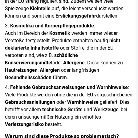
in der EU streng reguliert sind. Zudem weisen viele
Spielzeuge
Kleinteile
auf, die leicht verschluckt werden
können und somit eine
Erstickungsgefahr
darstellen.
Kosmetika und Körperpflegeprodukte
:
Auch im Bereich der
Kosmetik
werden immer wieder
Verstöße festgestellt. Produkte enthalten häufig
nicht
deklarierte Inhaltsstoffe
oder Stoffe, die in der EU
verboten sind, wie z.B.
schädliche
Konservierungsmittel
oder
Allergene
. Diese können zu
Hautreizungen
,
Allergien
oder langfristigen
Gesundheitsschäden
führen.
Fehlende Gebrauchsanweisungen und Warnhinweise
:
Viele Produkte werden ohne die in der EU vorgeschriebenen
Gebrauchsanleitungen
oder
Warnhinweise
geliefert. Dies
betrifft vor allem
technische Geräte
und
Werkzeuge
, bei
deren unsachgemäßer Nutzung ein erhöhtes
Verletzungsrisiko
besteht.
Warum sind diese Produkte so problematisch?