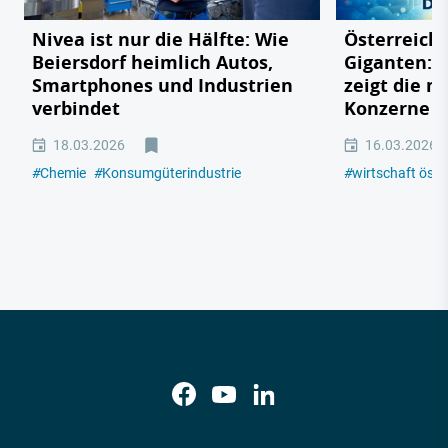
Nivea ist nur die Hälfte: Wie
Österreichs
Beiersdorf heimlich Autos,
Giganten: 
Smartphones und Industrien
zeigt die m
verbindet
Konzerne 2
18.03.2026
16.03.2026
#
Chemie
#
Konsumgüterindustrie
#
wirtschaft öste