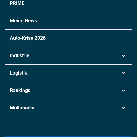
PRIME
Meine News
Auto-Krise 2026
Industrie
Automobil
Logistik
Maschinenbau
Transport & Spedition
Rankings
Chemie
Lieferketten
Industrie & Produktion
Metall
Multimedia
Logistik & Transport
Energie
Podcasts
Management & Leadership
Rüstung
INDUSTRIEMAGAZIN TV: Alle Folgen