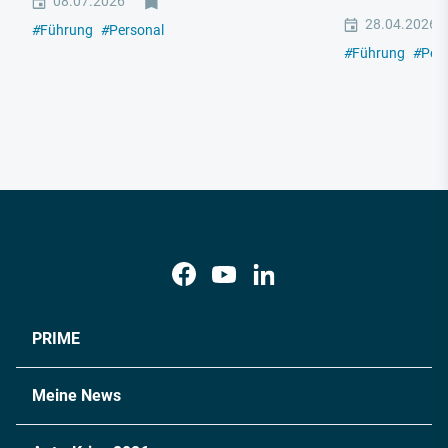
08.07.2026
28.04.2026
#
Führung
#
Personal
#
Führung
#
Per
PRIME
Meine News