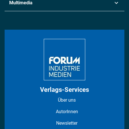
Multimedia
Logistik & Transport
Energie
Podcasts
Management & Leadership
Rüstung
INDUSTRIEMAGAZIN TV: Alle Folgen
Bildung
DISPO Videos
Regionen
Fotostrecken
Verlags-Services
Über uns
AutorInnen
Newsletter