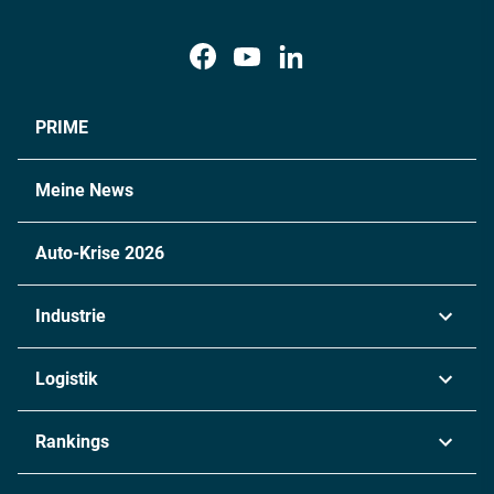
PRIME
Meine News
Auto-Krise 2026
Industrie
Automobil
Logistik
Maschinenbau
Transport & Spedition
Rankings
Chemie
Lieferketten
Industrie & Produktion
Metall