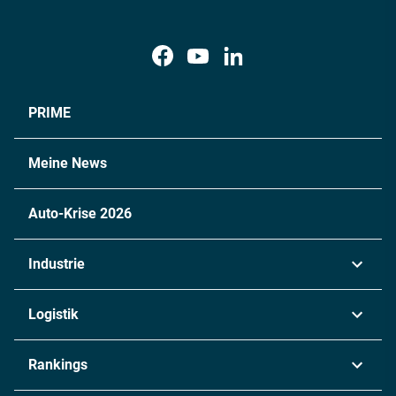
PRIME
Meine News
Auto-Krise 2026
Industrie
Automobil
Logistik
Maschinenbau
Transport & Spedition
Rankings
Chemie
Lieferketten