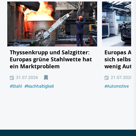
Thyssenkrupp und Salzgitter:
Europas Au
Europas grüne Stahlwette hat
sich selbst
ein Marktproblem
wenig Auto
31.07.2026
21.07.2026
#
Stahl
#
Nachhaltigkeit
#
Automotive
#
I