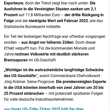
Exporteure
, doch der Trend zeigt klar nach unten:
Die
Ausfuhren in die Vereinigten Staaten sanken um 2,1
Prozent
auf 11,8 Milliarden Euro –
der dritte Rückgang in
Folge
und der
niedrigste Wert seit Februar 2022
, wie das
Statistische Bundesamt mitteilte.
Ein Teil der bisherigen Nachfrage war offenbar vorgezogen
worden –
aus Angst vor höheren Zöllen
. Doch dieser
Effekt verpufft nun. Für die kommenden Monate und
Jahre
rechnen Volkswirte mit deutlich stärkeren
Bremsspuren
im US-Geschäft.
„Wichtiger ist die wahrscheinliche langfristige Schwäche
des US-Geschäfts“,
warnt Commerzbank-Chefvolkswirt
Jörg Krämer. Seine Prognose:
Die preisbereinigten Exporte
in die USA könnten innerhalb von zwei Jahren um 20 bis
25 Prozent einbrechen
– mit potenziell spürbaren Folgen
für viele deutsche Industrieunternehmen.
>>> Unser US-Zölle-Ticker 2025 hält Sie über