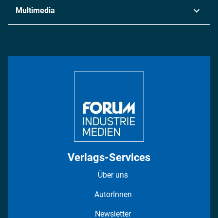
Industrie & Produktion
Metall
Multimedia
Logistik & Transport
Energie
Podcasts
Management & Leadership
Rüstung
INDUSTRIEMAGAZIN TV: Alle Folgen
Bildung
DISPO Videos
Regionen
Fotostrecken
Verlags-Services
Über uns
AutorInnen
Newsletter