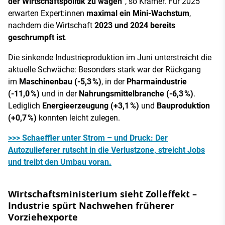
der Wirtschaftspolitik zu wagen“
, so Krämer. Für 2025
erwarten Expert:innen
maximal ein Mini-Wachstum
,
nachdem die Wirtschaft
2023 und 2024 bereits
geschrumpft ist
.
Die sinkende Industrieproduktion im Juni unterstreicht die
aktuelle Schwäche: Besonders stark war der Rückgang
im
Maschinenbau (-5,3 %)
, in der
Pharmaindustrie
(-11,0 %)
und in der
Nahrungsmittelbranche (-6,3 %)
.
Lediglich
Energieerzeugung (+3,1 %)
und
Bauproduktion
(+0,7 %)
konnten leicht zulegen.
>>> Schaeffler unter Strom – und Druck: Der
Autozulieferer rutscht in die Verlustzone, streicht Jobs
und treibt den Umbau voran.
Wirtschaftsministerium sieht Zolleffekt –
Industrie spürt Nachwehen früherer
Vorziehexporte