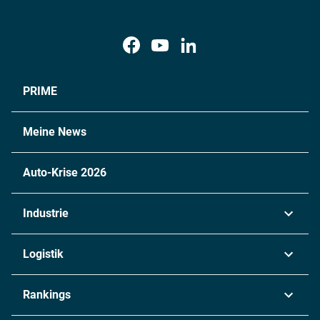
PRIME
Meine News
Auto-Krise 2026
Industrie
Automobil
Logistik
Maschinenbau
Transport & Spedition
Rankings
Chemie
Lieferketten