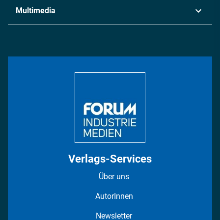
Industrie & Produktion
Metall
Multimedia
Logistik & Transport
Energie
Podcasts
Management & Leadership
Rüstung
INDUSTRIEMAGAZIN TV: Alle Folgen
Bildung
DISPO Videos
Regionen
Fotostrecken
Verlags-Services
Über uns
AutorInnen
Newsletter