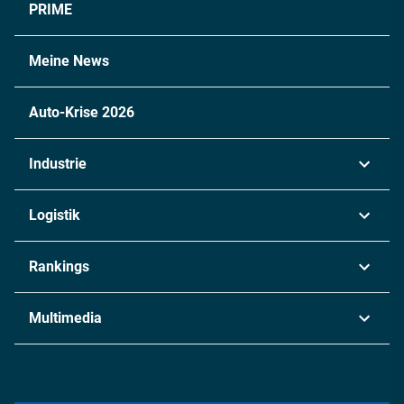
PRIME
Meine News
Auto-Krise 2026
Industrie
Automobil
Logistik
Maschinenbau
Transport & Spedition
Rankings
Chemie
Lieferketten
Industrie & Produktion
Metall
Multimedia
Logistik & Transport
Energie
Podcasts
Management & Leadership
Rüstung
INDUSTRIEMAGAZIN TV: Alle Folgen