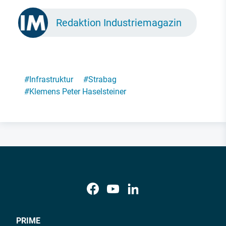
Redaktion Industriemagazin
#
Infrastruktur
#
Strabag
#
Klemens Peter Haselsteiner
PRIME