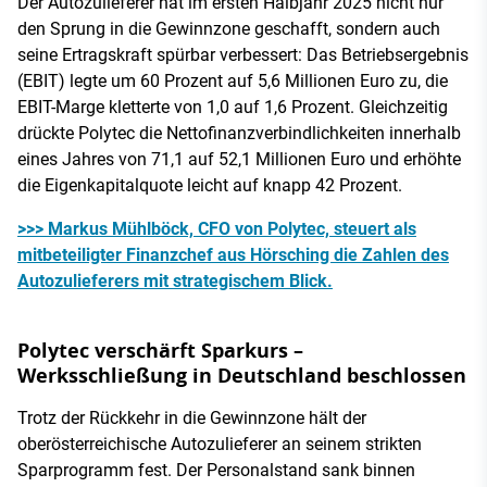
Der Autozulieferer hat im ersten Halbjahr 2025 nicht nur
den Sprung in die Gewinnzone geschafft, sondern auch
seine Ertragskraft spürbar verbessert: Das Betriebsergebnis
(EBIT) legte um 60 Prozent auf 5,6 Millionen Euro zu, die
EBIT-Marge kletterte von 1,0 auf 1,6 Prozent. Gleichzeitig
drückte Polytec die Nettofinanzverbindlichkeiten innerhalb
eines Jahres von 71,1 auf 52,1 Millionen Euro und erhöhte
die Eigenkapitalquote leicht auf knapp 42 Prozent.
>>> Markus Mühlböck, CFO von Polytec, steuert als
mitbeteiligter Finanzchef aus Hörsching die Zahlen des
Autozulieferers mit strategischem Blick.
Polytec verschärft Sparkurs –
Werksschließung in Deutschland beschlossen
Trotz der Rückkehr in die Gewinnzone hält der
oberösterreichische Autozulieferer an seinem strikten
Sparprogramm fest. Der Personalstand sank binnen