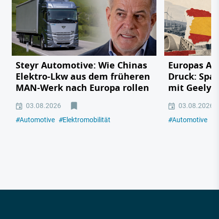
Steyr Automotive: Wie Chinas
Europas Au
Elektro-Lkw aus dem früheren
Druck: Span
MAN-Werk nach Europa rollen
mit Geely,
03.08.2026
03.08.2026
#
Automotive
#
Elektromobilität
#
Automotive
#
E