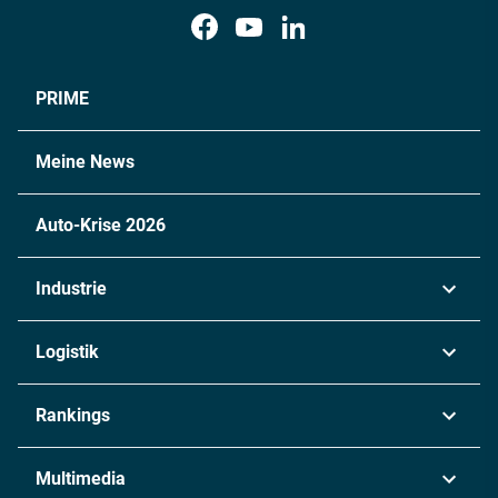
PRIME
Meine News
Auto-Krise 2026
Industrie
Automobil
Logistik
Maschinenbau
Transport & Spedition
Rankings
Chemie
Lieferketten
Industrie & Produktion
Metall
Multimedia