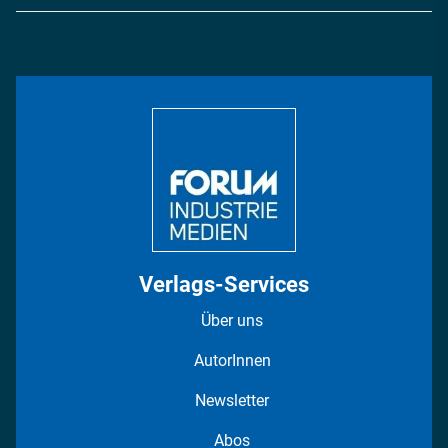
Logistik & Transport
Energie
Podcasts
Management & Leadership
Rüstung
INDUSTRIEMAGAZIN TV: Alle Folgen
Bildung
DISPO Videos
Regionen
Fotostrecken
Verlags-Services
Über uns
AutorInnen
Newsletter
Abos