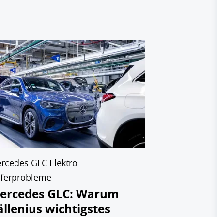
BYD Mercedes
Mercedes 
Taxistan
auf den 
hat
31.07.2026
rcedes GLC Elektro
eferprobleme
ercedes GLC: Warum
ällenius wichtigstes