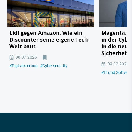
Lidl gegen Amazon: Wie ein
Magenta: V
Discounter seine eigene Tech-
in der Cybe
Welt baut
in die neue
Sicherheits
08.07.2026
09.02.2026
#
Digitalisierung
#
Cybersecurity
#
IT und Softwar