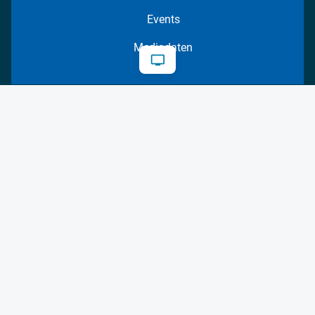
Events
Mediadaten
Datenschutz
AGB
Impressum
Kontakt
Cookie-Einstellungen
© 2026 FM Forum Industriemedien GmbH