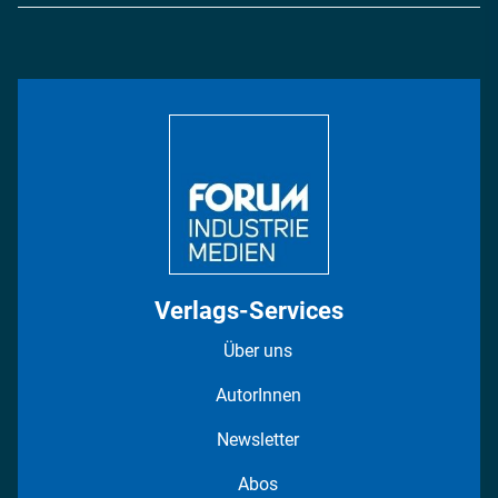
Logistik & Transport
Energie
Podcasts
Management & Leadership
Rüstung
INDUSTRIEMAGAZIN TV: Alle Folgen
Bildung
DISPO Videos
Regionen
Fotostrecken
Verlags-Services
Über uns
AutorInnen
Newsletter
Abos