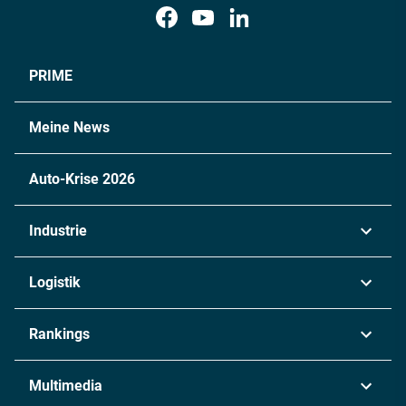
PRIME
Meine News
Auto-Krise 2026
Industrie
Automobil
Logistik
Maschinenbau
Transport & Spedition
Rankings
Chemie
Lieferketten
Industrie & Produktion
Metall
Multimedia