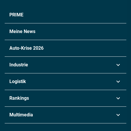
PRIME
Meine News
Auto-Krise 2026
Industrie
Automobil
Logistik
Maschinenbau
Transport & Spedition
Rankings
Chemie
Lieferketten
Industrie & Produktion
Metall
Multimedia
Logistik & Transport
Energie
Podcasts