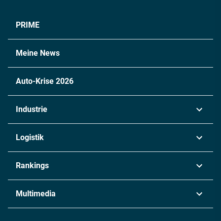
PRIME
Meine News
Auto-Krise 2026
Industrie
Automobil
Logistik
Maschinenbau
Transport & Spedition
Rankings
Chemie
Lieferketten
Industrie & Produktion
Metall
Multimedia
Logistik & Transport
Energie
Podcasts