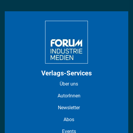
Management & Leadership
Rüstung
INDUSTRIEMAGAZIN TV: Alle Folgen
Bildung
DISPO Videos
Regionen
Fotostrecken
Verlags-Services
Über uns
AutorInnen
Newsletter
Abos
Events