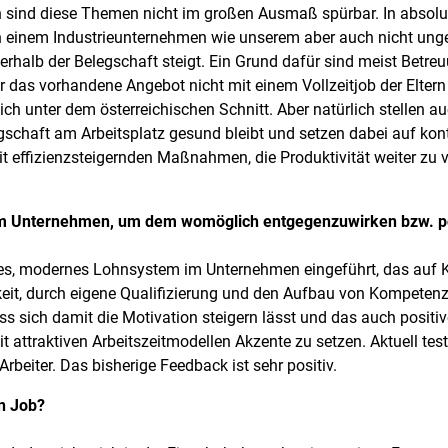
sind diese Themen nicht im großen Ausmaß spürbar. In absolut
st in einem Industrieunternehmen wie unserem aber auch nicht un
erhalb der Belegschaft steigt. Ein Grund dafür sind meist Betreu
 das vorhandene Angebot nicht mit einem Vollzeitjob der Eltern 
lich unter dem österreichischen Schnitt. Aber natürlich stellen au
gschaft am Arbeitsplatz gesund bleibt und setzen dabei auf kon
t effizienzsteigernden Maßnahmen, die Produktivität weiter zu 
rem Unternehmen, um dem womöglich entgegenzuwirken bzw. po
es, modernes Lohnsystem im Unternehmen eingeführt, das auf 
hkeit, durch eigene Qualifizierung und den Aufbau von Kompeten
ass sich damit die Motivation steigern lässt und das auch positi
it attraktiven Arbeitszeitmodellen Akzente zu setzen. Aktuell tes
Arbeiter. Das bisherige Feedback ist sehr positiv.
en Job?