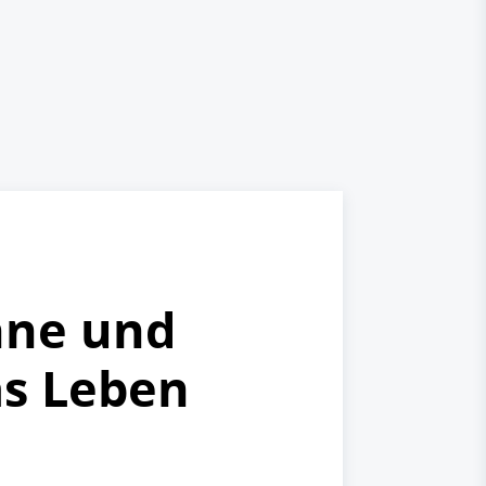
hne und
das Leben