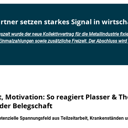
rtner setzen starkes Signal in wirtsch
eit wurde der neue Kollektivvertrag für die Metallindustrie fixie
Einmalzahlungen sowie zusätzliche Freizeit. Der Abschluss wird a
t, Motivation: So reagiert Plasser & T
der Belegschaft
tenzielle Spannungsfeld aus Teilzeitarbeit, Krankenständen u