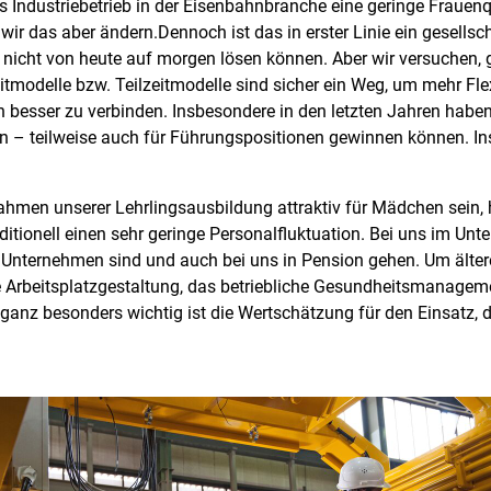
ls Industriebetrieb in der Eisenbahnbranche eine geringe Frauenq
r das aber ändern.Dennoch ist das in erster Linie ein gesells
nicht von heute auf morgen lösen können. Aber wir versuchen, g
eitmodelle bzw. Teilzeitmodelle sind sicher ein Weg, um mehr Fle
sen besser zu verbinden. Insbesondere in den letzten Jahren habe
n – teilweise auch für Führungspositionen gewinnen können. In
ahmen unserer Lehrlingsausbildung attraktiv für Mädchen sein, 
raditionell einen sehr geringe Personalfluktuation. Bei uns im Un
 im Unternehmen sind und auch bei uns in Pension gehen. Um älte
te Arbeitsplatzgestaltung, das betriebliche Gesundheitsmanagem
 ganz besonders wichtig ist die Wertschätzung für den Einsatz,