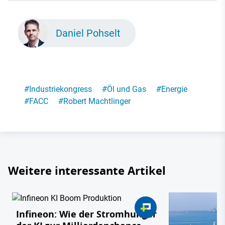
Daniel Pohselt
#
Industriekongress
#
Öl und Gas
#
Energie
#
FACC
#
Robert Machtlinger
Weitere interessante Artikel
Infineon: Wie der Stromhunger