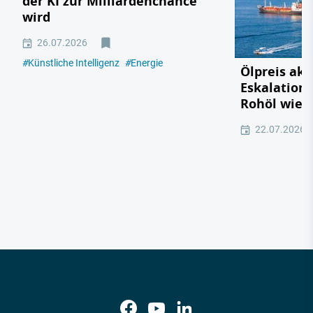
der KI zur Milliardenchance
wird
26.07.2026
#
Künstliche Intelligenz
#
Energie
Ölpreis akt
Eskalation 
Rohöl wied
22.07.2026