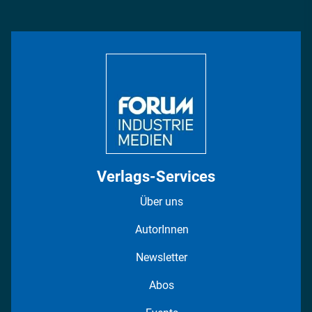
Management & Leadership
Rüstung
INDUSTRIEMAGAZIN TV: Alle Folgen
Bildung
DISPO Videos
Regionen
Fotostrecken
Verlags-Services
Über uns
AutorInnen
Newsletter
Abos