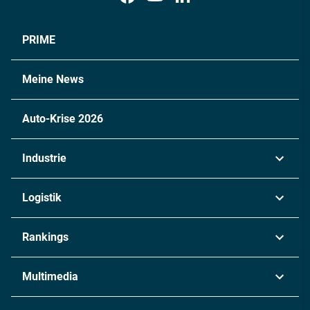
PRIME
Meine News
Auto-Krise 2026
Industrie
Automobil
Logistik
Maschinenbau
Transport & Spedition
Rankings
Chemie
Lieferketten
Industrie & Produktion
Metall
Multimedia
Logistik & Transport
Energie
Podcasts