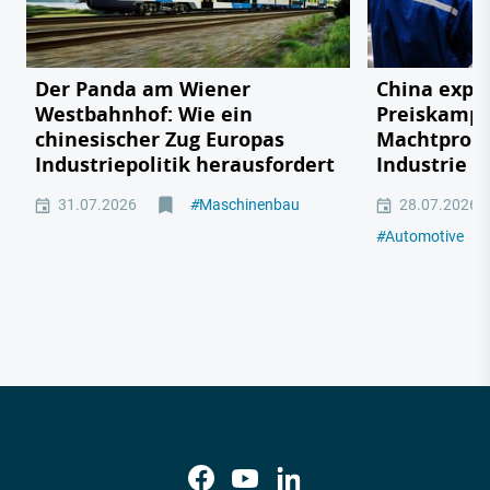
Der Panda am Wiener
China expor
Westbahnhof: Wie ein
Preiskampf
chinesischer Zug Europas
Machtprobe
Industriepolitik herausfordert
Industrie
31.07.2026
#
Maschinenbau
28.07.2026
#
Automotive
#
M