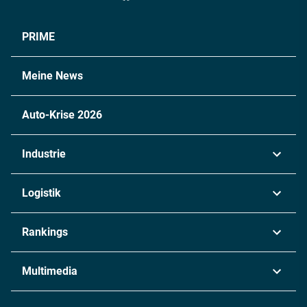
PRIME
Meine News
Auto-Krise 2026
Industrie
Automobil
Logistik
Maschinenbau
Transport & Spedition
Rankings
Chemie
Lieferketten
Industrie & Produktion
Metall
Multimedia
Logistik & Transport
Energie
Podcasts