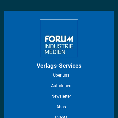
Management & Leadership
Rüstung
INDUSTRIEMAGAZIN TV: Alle Folgen
Bildung
DISPO Videos
Regionen
Fotostrecken
Verlags-Services
Über uns
AutorInnen
Newsletter
Abos
Events