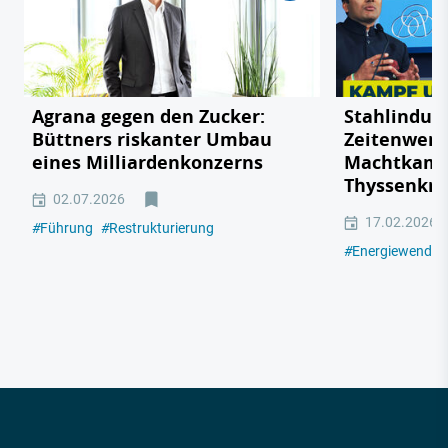
Agrana gegen den Zucker:
Stahlindust
Büttners riskanter Umbau
Zeitenwend
eines Milliardenkonzerns
Machtkamp
Thyssenkr
02.07.2026
17.02.2026
#
Führung
#
Restrukturierung
#
Energiewende