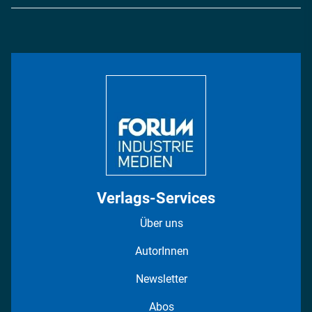
Logistik & Transport
Energie
Podcasts
Management & Leadership
Rüstung
INDUSTRIEMAGAZIN TV: Alle Folgen
Bildung
DISPO Videos
Regionen
Fotostrecken
Verlags-Services
Über uns
AutorInnen
Newsletter
Abos