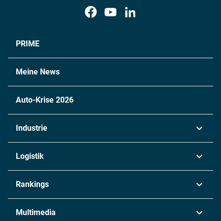
PRIME
Meine News
Auto-Krise 2026
Industrie
Automobil
Logistik
Maschinenbau
Transport & Spedition
Rankings
Chemie
Lieferketten
Industrie & Produktion
Metall
Multimedia