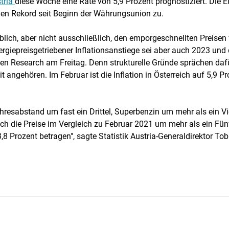
tria
diese Woche eine Rate von 5,9 Prozent prognostiziert. Die E
uen Rekord seit Beginn der Währungsunion zu.
ich, aber nicht ausschließlich, den emporgeschnellten Preisen 
ergiepreisgetriebener Inflationsanstiege sei aber auch 2023 und
en Research am Freitag. Denn strukturelle Gründe sprächen dafür,
angehören. Im Februar ist die Inflation in Österreich auf 5,9 Pr
hresabstand um fast ein Drittel, Superbenzin um mehr als ein Vie
ich die Preise im Vergleich zu Februar 2021 um mehr als ein Fünf
 3,8 Prozent betragen", sagte Statistik Austria-Generaldirektor T