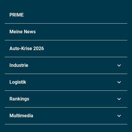
PRIME
Meine News
Auto-Krise 2026
Industrie
Automobil
Logistik
Maschinenbau
Transport & Spedition
Rankings
Chemie
Lieferketten
Industrie & Produktion
Metall
Multimedia
Logistik & Transport
Energie
Podcasts