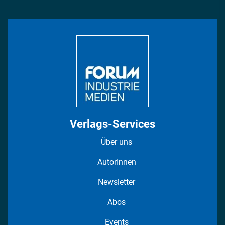
Management & Leadership
Rüstung
INDUSTRIEMAGAZIN TV: Alle Folgen
Bildung
DISPO Videos
Regionen
Fotostrecken
Verlags-Services
Über uns
AutorInnen
Newsletter
Abos
Events