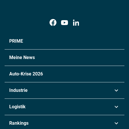
PRIME
Meine News
Auto-Krise 2026
Industrie
Automobil
Logistik
Maschinenbau
Transport & Spedition
Rankings
Chemie