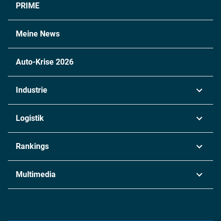
PRIME
Meine News
Auto-Krise 2026
Industrie
Automobil
Logistik
Maschinenbau
Transport & Spedition
Rankings
Chemie
Lieferketten
Industrie & Produktion
Metall
Multimedia
Logistik & Transport
Energie
Podcasts
Management & Leadership
Rüstung
INDUSTRIEMAGAZIN TV: Alle Folgen