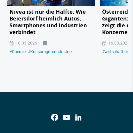
Nivea ist nur die Hälfte: Wie
Österreichs
Beiersdorf heimlich Autos,
Giganten: 
Smartphones und Industrien
zeigt die m
verbindet
Konzerne 2
18.03.2026
16.03.2026
#
Chemie
#
Konsumgüterindustrie
#
wirtschaft öste