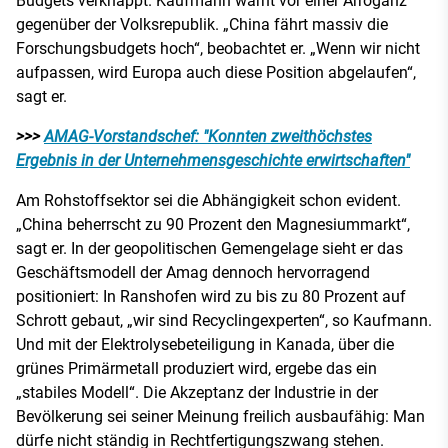
Budgets verknappt. Kaufmann warnt vor einer Arroganz
gegenüber der Volksrepublik. „China fährt massiv die
Forschungsbudgets hoch“, beobachtet er. „Wenn wir nicht
aufpassen, wird Europa auch diese Position abgelaufen“,
sagt er.
>>>
AMAG-Vorstandschef: "Konnten zweithöchstes
Ergebnis in der Unternehmensgeschichte erwirtschaften"
Am Rohstoffsektor sei die Abhängigkeit schon evident.
„China beherrscht zu 90 Prozent den Magnesiummarkt“,
sagt er. In der geopolitischen Gemengelage sieht er das
Geschäftsmodell der Amag dennoch hervorragend
positioniert: In Ranshofen wird zu bis zu 80 Prozent auf
Schrott gebaut, „wir sind Recyclingexperten“, so Kaufmann.
Und mit der Elektrolysebeteiligung in Kanada, über die
grünes Primärmetall produziert wird, ergebe das ein
„stabiles Modell“. Die Akzeptanz der Industrie in der
Bevölkerung sei seiner Meinung freilich ausbaufähig: Man
dürfe nicht ständig in Rechtfertigungszwang stehen.