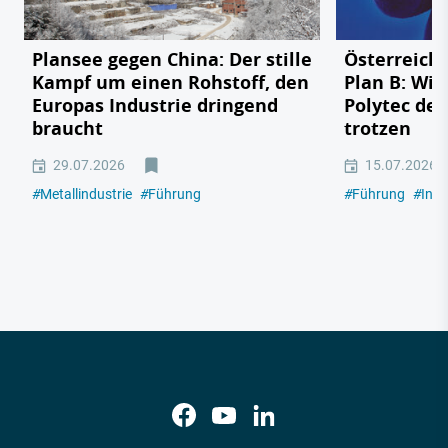
Plansee gegen China: Der stille
Österreichs
Kampf um einen Rohstoff, den
Plan B: Wie
Europas Industrie dringend
Polytec de
braucht
trotzen
29.07.2026
15.07.2026
#
Metallindustrie
#
Führung
#
Führung
#
Indu