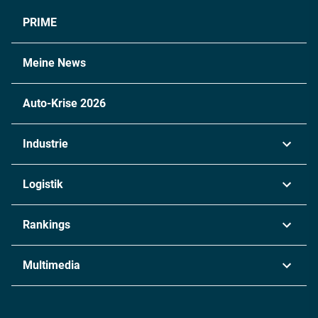
PRIME
Meine News
Auto-Krise 2026
Industrie
Automobil
Logistik
Maschinenbau
Transport & Spedition
Rankings
Chemie
Lieferketten
Industrie & Produktion
Metall
Multimedia
Logistik & Transport
Energie
Podcasts
Management & Leadership
Rüstung