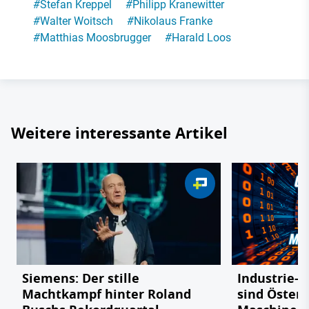
#
Stefan Kreppel
#
Philipp Kranewitter
#
Walter Woitsch
#
Nikolaus Franke
#
Matthias Moosbrugger
#
Harald Loos
Weitere interessante Artikel
Siemens: Der stille
Industrie-R
Machtkampf hinter Roland
sind Österr