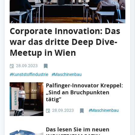
Corporate Innovation: Das
war das dritte Deep Dive-
Meetup in Wien
28.09.2023
#
Kunststoffindustrie
#
Maschinenbau
Palfinger-Innovator Kreppel:
„Sind an Bruchpunkten
tätig“
28.09.2023
#
Maschinenbau
Das lesen Sie im neuen