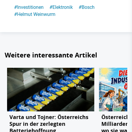
#
Investitionen
#
Elektronik
#
Bosch
#
Helmut Weinwurm
Weitere interessante Artikel
Varta und Tojner: Österreichs
Österreichs
Spur in der zerlegten
Milliarden
Batteriehoffnung
wo sie wac