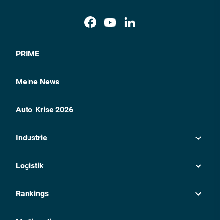
PRIME
Meine News
Auto-Krise 2026
Industrie
Automobil
Logistik
Maschinenbau
Transport & Spedition
Rankings
Chemie
Lieferketten
Industrie & Produktion
Metall