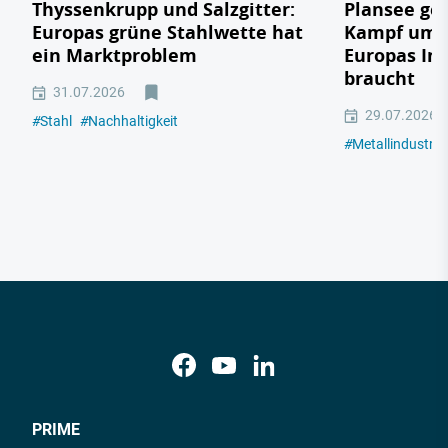
Thyssenkrupp und Salzgitter:
Plansee geg
Europas grüne Stahlwette hat
Kampf um e
ein Marktproblem
Europas In
braucht
31.07.2026
29.07.2026
#
Stahl
#
Nachhaltigkeit
#
Metallindustrie
PRIME