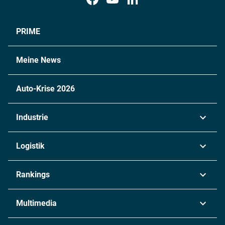
PRIME
Meine News
Auto-Krise 2026
Industrie
Automobil
Logistik
Maschinenbau
Transport & Spedition
Rankings
Chemie
Lieferketten
Industrie & Produktion
Metall
Multimedia
Logistik & Transport
Energie
Podcasts