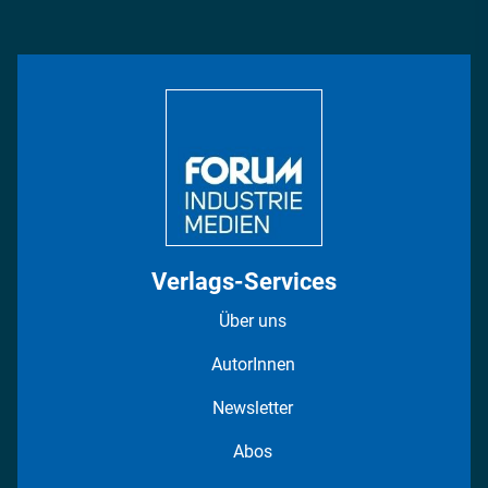
Management & Leadership
Rüstung
INDUSTRIEMAGAZIN TV: Alle Folgen
Bildung
DISPO Videos
Regionen
Fotostrecken
Verlags-Services
Über uns
AutorInnen
Newsletter
Abos