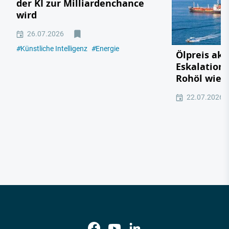
der KI zur Milliardenchance
wird
26.07.2026
#
Künstliche Intelligenz
#
Energie
Ölpreis akt
Eskalation 
Rohöl wied
22.07.2026