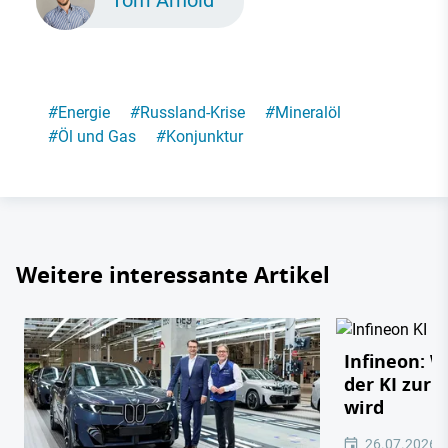
Tom Arnold
#
Energie
#
Russland-Krise
#
Mineralöl
#
Öl und Gas
#
Konjunktur
Weitere interessante Artikel
Infineon: 
der KI zur 
wird
26.07.2026