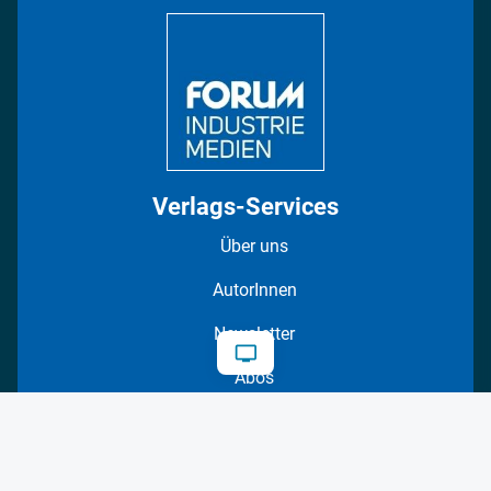
DISPO Videos
Regionen
Fotostrecken
Verlags-Services
Über uns
AutorInnen
Newsletter
Abos
Events
Mediadaten