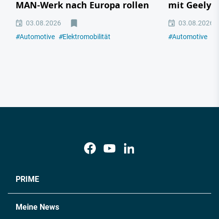
MAN-Werk nach Europa rollen
mit Geely,
03.08.2026
03.08.2026
#
Automotive
#
Elektromobilität
#
Automotive
#
E
PRIME
Meine News