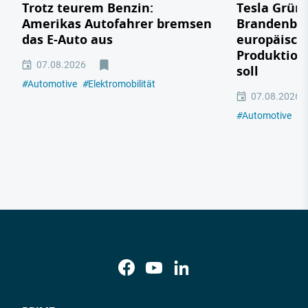
Trotz teurem Benzin:
Tesla Grün
Amerikas Autofahrer bremsen
Brandenbu
das E-Auto aus
europäisch
Produktion
07.08.2026
soll
#
Automotive
#
Elektromobilität
07.08.2026
#
Automotive
#
E