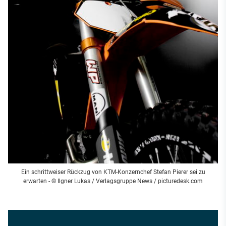
Ein schrittweiser Rückzug von KTM-Konzernchef Stefan Pierer sei zu
erwarten - © Ilgner Lukas / Verlagsgruppe News / picturedesk.com