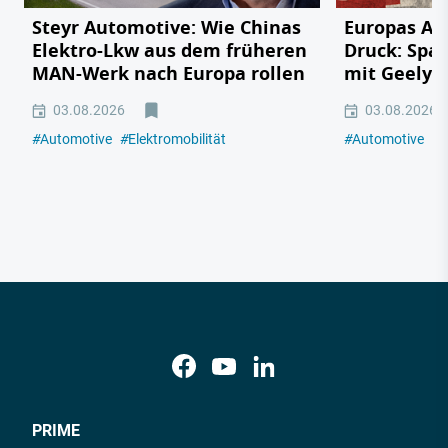
Steyr Automotive: Wie Chinas
Europas Au
Elektro-Lkw aus dem früheren
Druck: Span
MAN-Werk nach Europa rollen
mit Geely,
03.08.2026
03.08.2026
#
Automotive
#
Elektromobilität
#
Automotive
#
E
PRIME