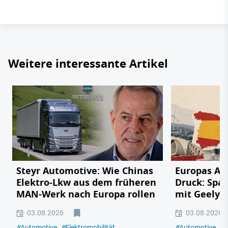
Weitere interessante Artikel
Steyr Automotive: Wie Chinas
Europas Au
Elektro-Lkw aus dem früheren
Druck: Span
MAN-Werk nach Europa rollen
mit Geely,
03.08.2026
03.08.2026
#
Automotive
#
Elektromobilität
#
Automotive
#
E