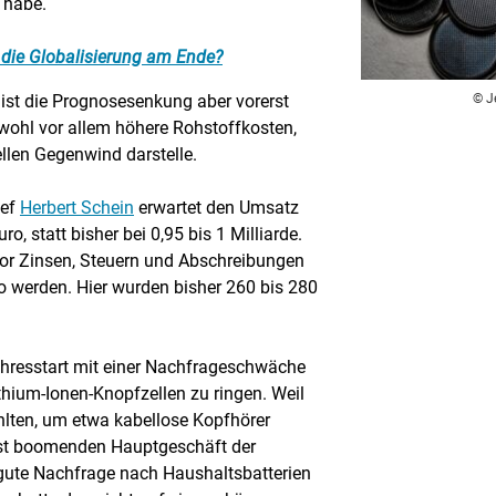
 habe.
 die Globalisierung am Ende?
© J
st die Prognosesenkung aber vorerst
 wohl vor allem höhere Rohstoffkosten,
ellen Gegenwind darstelle.
hef
Herbert Schein
erwartet den Umsatz
o, statt bisher bei 0,95 bis 1 Milliarde.
vor Zinsen, Steuern und Abschreibungen
ro werden. Hier wurden bisher 260 bis 280
hresstart mit einer Nachfrageschwäche
hium-Ionen-Knopfzellen zu ringen. Weil
hlten, um etwa kabellose Kopfhörer
inst boomenden Hauptgeschäft der
gute Nachfrage nach Haushaltsbatterien