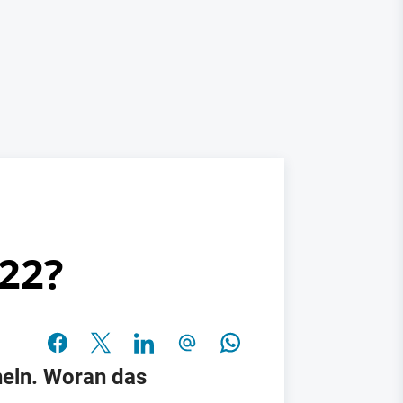
022?
heln. Woran das