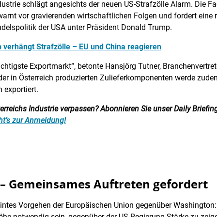
dustrie schlägt angesichts der neuen US-Strafzölle Alarm. Die Fa
rnt vor gravierenden wirtschaftlichen Folgen und fordert eine 
ndelspolitik der USA unter Präsident Donald Trump.
p verhängt Strafzölle – EU und China reagieren
htigste Exportmarkt“, betonte Hansjörg Tutner, Branchenvertrete
 der in Österreich produzierten Zulieferkomponenten werde zude
 exportiert.
reichs Industrie verpassen? Abonnieren Sie unser Daily Briefing:
ht’s zur Anmeldung!
 – Gemeinsames Auftreten gefordert
eeintes Vorgehen der Europäischen Union gegenüber Washington: 
e notwendig sein, gegenüber der US-Regierung Stärke zu zeigen.