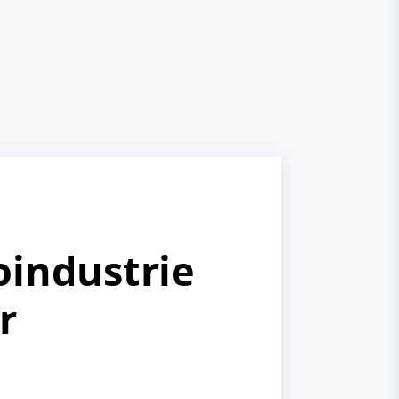
oindustrie
r