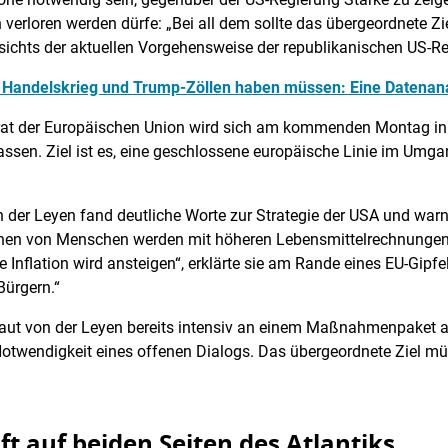
n verloren werden dürfe: „Bei all dem sollte das übergeordnete Z
gesichts der aktuellen Vorgehensweise der republikanischen US-R
 Handelskrieg und Trump-Zöllen haben müssen: Eine Datenan
rrat der Europäischen Union wird sich am kommenden Montag i
assen. Ziel ist es, eine geschlossene europäische Linie im Umg
der Leyen fand deutliche Worte zur Strategie der USA und warnt
ionen von Menschen werden mit höheren Lebensmittelrechnungen
e Inflation wird ansteigen“, erklärte sie am Rande eines EU-Gipfe
Bürgern.“
aut von der Leyen bereits intensiv an einem Maßnahmenpaket al
e Notwendigkeit eines offenen Dialogs. Das übergeordnete Ziel m
ft auf beiden Seiten des Atlantiks