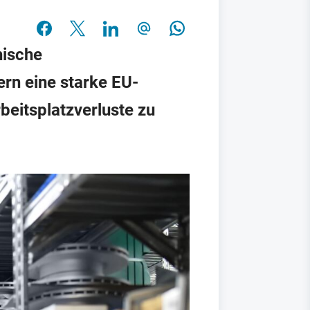
hische
ern eine starke EU-
eitsplatzverluste zu