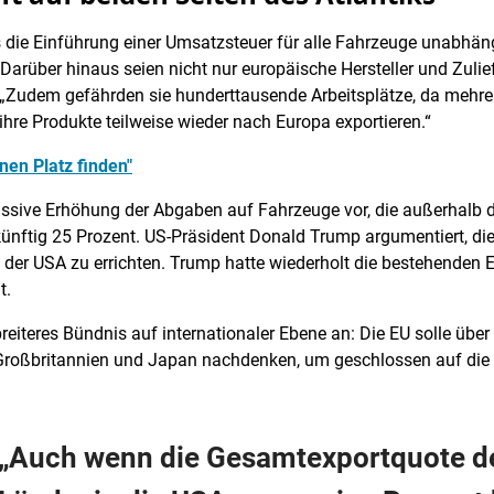
 die Einführung einer Umsatzsteuer für alle Fahrzeuge unabhän
Darüber hinaus seien nicht nur europäische Hersteller und Zulie
„Zudem gefährden sie hunderttausende Arbeitsplätze, da mehrer
hre Produkte teilweise wieder nach Europa exportieren.“
nen Platz finden"
assive Erhöhung der Abgaben auf Fahrzeuge vor, die außerhalb d
 künftig 25 Prozent. US-Präsident Donald Trump argumentiert, 
der USA zu errichten. Trump hatte wiederholt die bestehenden EU
t.
 breiteres Bündnis auf internationaler Ebene an: Die EU solle üb
Großbritannien und Japan nachdenken, um geschlossen auf die a
„Auch wenn die Gesamtexportquote d