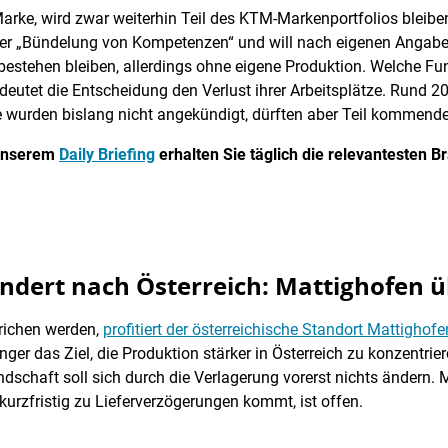
rke, wird zwar weiterhin Teil des KTM-Markenportfolios bleiben
einer „Bündelung von Kompetenzen“ und will nach eigenen Angabe
bestehen bleiben, allerdings ohne eigene Produktion. Welche Funk
edeutet die Entscheidung den Verlust ihrer Arbeitsplätze. Rund 20
 wurden bislang nicht angekündigt, dürften aber Teil kommende
 unserem
Daily Briefing
erhalten Sie täglich die relevantesten
dert nach Österreich: Mattighofen 
richen werden,
profitiert der österreichische Standort Mattighofe
ger das Ziel, die Produktion stärker in Österreich zu konzentrie
dschaft soll sich durch die Verlagerung vorerst nichts ändern. M
kurzfristig zu Lieferverzögerungen kommt, ist offen.