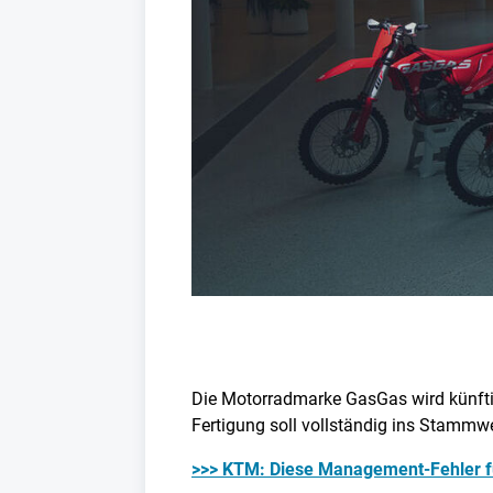
Die Motorradmarke GasGas wird künftig 
Fertigung soll vollständig ins Stammw
>>> KTM: Diese Management-Fehler fü