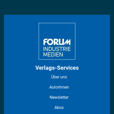
Podcasts
Management & Leadership
Rüstung
INDUSTRIEMAGAZIN TV: Alle Folgen
Bildung
DISPO Videos
Regionen
Fotostrecken
Verlags-Services
Über uns
AutorInnen
Newsletter
Abos