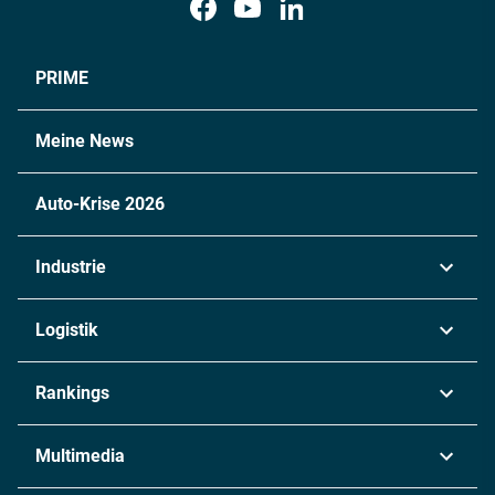
PRIME
Meine News
Auto-Krise 2026
Industrie
Automobil
Logistik
Maschinenbau
Transport & Spedition
Rankings
Chemie
Lieferketten
Industrie & Produktion
Metall
Multimedia
Logistik & Transport
Energie