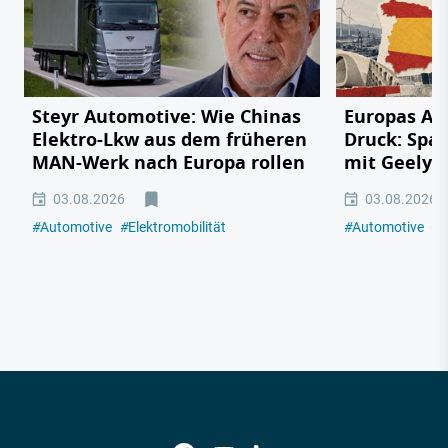
Steyr Automotive: Wie Chinas
Europas Au
Elektro-Lkw aus dem früheren
Druck: Span
MAN-Werk nach Europa rollen
mit Geely,
03.08.2026
03.08.2026
#
Automotive
#
Elektromobilität
#
Automotive
#
E