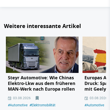
Weitere interessante Artikel
Steyr Automotive: Wie Chinas
Europas Au
Elektro-Lkw aus dem früheren
Druck: Span
MAN-Werk nach Europa rollen
mit Geely,
03.08.2026
03.08.2026
#
Automotive
#
Elektromobilität
#
Automotive
#
E